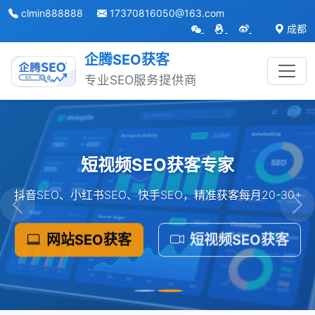
clmin888888
17370816050@163.com
成都
企腾SEO获客
专业SEO服务提供商
跳转到主内容
短视频SEO获客专家
抖音SEO、小红书SEO、快手SEO，精准获客每月20-30+
网站SEO获客
短视频SEO获客