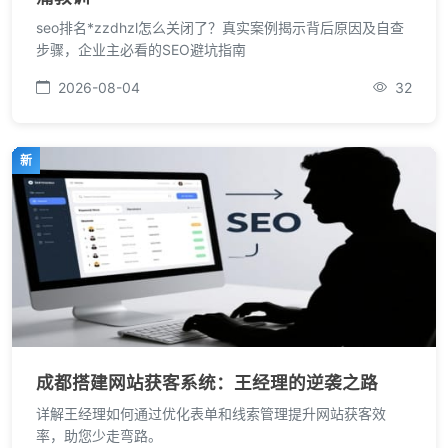
seo排名*zzdhzl怎么关闭了？真实案例揭示背后原因及自查
步骤，企业主必看的SEO避坑指南
2026-08-04
32
新
成都搭建网站获客系统：王经理的逆袭之路
详解王经理如何通过优化表单和线索管理提升网站获客效
率，助您少走弯路。