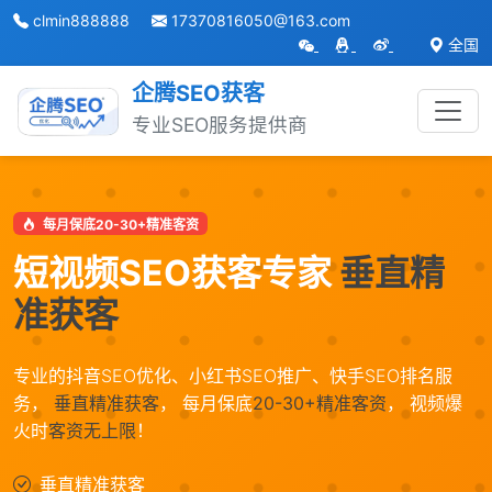
clmin888888
17370816050@163.com
全国
企腾SEO获客
专业SEO服务提供商
跳转到主内容
每月保底20-30+精准客资
短视频SEO获客专家
垂直精
准获客
专业的抖音SEO优化、小红书SEO推广、快手SEO排名服
务，
垂直精准获客
， 每月保底
20-30+精准客资
， 视频爆
火时
客资无上限
！
垂直精准获客