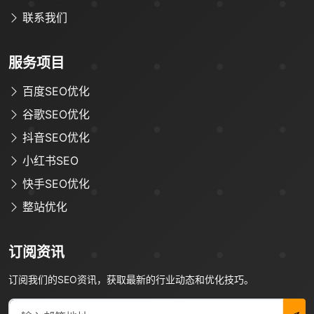
您的称呼
*
联系我们
服务项目
联系方式
*
百度SEO优化
手机号
微信
QQ
TG
谷歌SEO优化
抖音SEO优化
需求类型
*
小红书SEO
快手SEO优化
🔍 SEO优化
🎬 短视频
整站优化
📍 GEO推广
⭐️ 精准客资
订阅资讯
📢 信息流
✏️ 其他
订阅我们的SEO资讯，获取最新的行业动态和优化技巧。
咨询内容