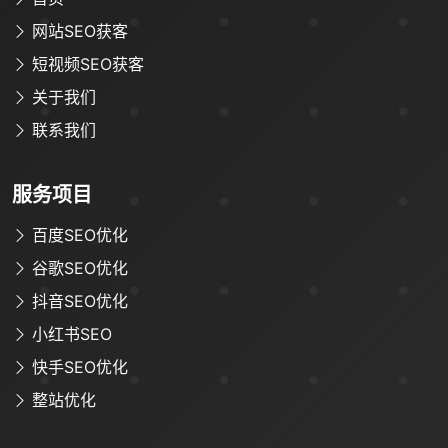
网站SEO获客
限时优惠咨询中
短视频SEO获客
关于我们
您的称呼
*
联系我们
服务项目
联系方式
*
手机号
微信
QQ
TG
百度SEO优化
谷歌SEO优化
抖音SEO优化
需求类型
*
小红书SEO
快手SEO优化
🔍 SEO优化
🎬 短视频
整站优化
📍 GEO推广
⭐️ 精准客资